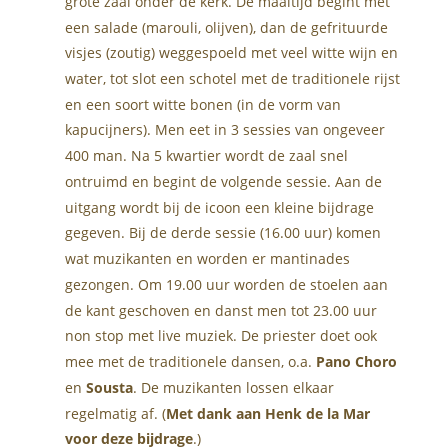
grote zaal onder de kerk. De maaltijd begint met 
een salade (marouli, olijven), dan de gefrituurde 
visjes (zoutig) weggespoeld met veel witte wijn en 
water, tot slot een schotel met de traditionele rijst 
en een soort witte bonen (in de vorm van 
kapucijners). Men eet in 3 sessies van ongeveer 
400 man. Na 5 kwartier wordt de zaal snel 
ontruimd en begint de volgende sessie. Aan de 
uitgang wordt bij de icoon een kleine bijdrage 
gegeven. Bij de derde sessie (16.00 uur) komen 
wat muzikanten en worden er mantinades 
gezongen. Om 19.00 uur worden de stoelen aan 
de kant geschoven en danst men tot 23.00 uur 
non stop met live muziek. De priester doet ook 
mee met de traditionele dansen, o.a. 
Pano Choro
en 
Sousta
. De muzikanten lossen elkaar 
regelmatig af. (
Met dank aan Henk de la Mar 
voor deze bijdrage
.)